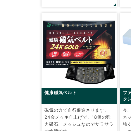
健康磁気ベルト
フ
クレ
磁気の力で血行促進させます。
今
24金メッキ仕上げで、18個の強
ネ
力磁石、メッシュなのでサラサラ
強